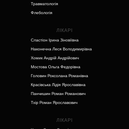
Травматологія
Флебологія
ЛІКАРІ
Сластіон Ірина Зіновіївна
Наконечна Леся Володимирівна
Хомик Андрій Андрійович
Мостова Ольга Федорівна
Головин Роксолана Романівна
Красівська Лідія Ярославівна
Панчишин Роман Романович
Тхір Роман Ярославович
ЛІКАРІ