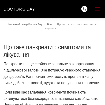
Перейти
до
DOCTOR'S DAY
Меню
вмісту
Що таке панкреатит: симптоми та
Медичний центр Doctors Day
Блог
ПРО НАС
НАПРЯМКИ
ЛІКАРІ
ЦІНИ
БЛОГ
лікування
КОНТАКТИ
Що таке панкреатит: симптоми та
лікування
Панкреатит — це серйозне запальне захворювання
+38(097)103 11 00
+38(050)103 11 00
підшлункової залози, яке потребує уважного ставлення
doctorsday03@gmail.com
до здоров’я. Ранні симптоми можуть проявлятися у
ЗАПИСАТИСЯ
вигляді болю в животі, нудоти та порушення травлення.
Коли виникає запалення, ферменти починають
активуватися безпосередньо в тканинах самої залози.
Через це відбувається пошкодження органу, що