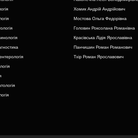
огія
Хомик Андрій Андрійович
логія
Мостова Ольга Федорівна
ологія
Головин Роксолана Романівна
инологія
Красівська Лідія Ярославівна
агностика
Панчишин Роман Романович
ентерологія
Тхір Роман Ярославович
логія
я
тологія
огія