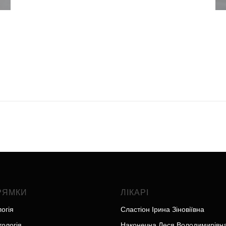
РЯМКИ
ЛІКАРІ
логія
Сластіон Ірина Зіновіївна
ологія
Наконечна Леся Володимирівн