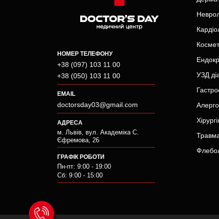
Неврол
Кардіо
Космет
НОМЕР ТЕЛЕФОНУ
Ендокр
+38 (097) 103 11 00
УЗД ді
+38 (050) 103 11 00
Гастро
EMAIL
doctorsday03@gmail.com
Алерго
Хірургі
АДРЕСА
м. Львів, вул. Академіка С.
Травма
Єфремова, 26
Флебол
ГРАФІК РОБОТИ
Пн-пт: 9:00 - 19:00
Сб: 9:00 - 15:00