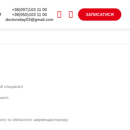
+38(097)103 11 00
+38(050)103 11 00
И
ЗАПИСАТИСЯ
doctorsday03@gmail.com
й спеціаліст.
кого.
кого та обласного шкірвендиспасеру.