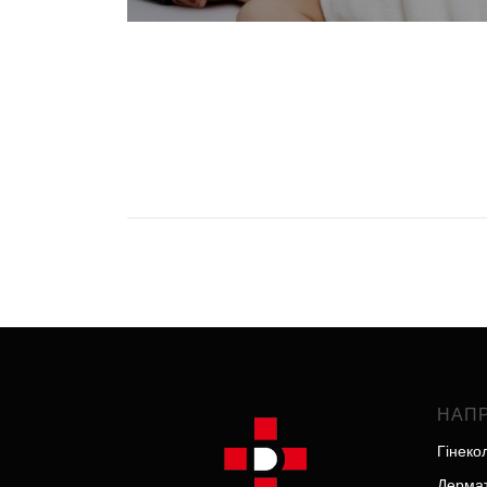
НАП
Гінеко
Дермат