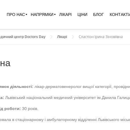
ПРО НАС
НАПРЯМКИ
ЛІКАРІ
ЦІНИ
БЛОГ
КОНТАКТ
Сластіон Ірина Зіновіївна
дичний центр Doctors Day
Лікарі
вна
ямок діяльності:
лікар-дерматовенеролог вищої категорії, провідни
а:
Львівський національний медичний університет ім.Данила Галиць
ід роботи:
30 років.
вала в стаціонарному і амбулаторному відділенні Львівського місь