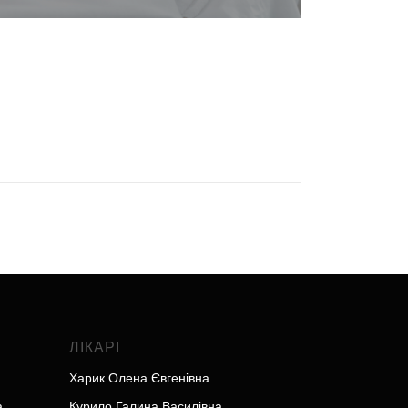
ЛІКАРІ
Харик Олена Євгенівна
а
Курило Галина Василівна