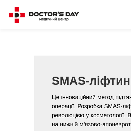
Перейти
до
вмісту
SMAS-ліфтинг
Це інноваційний метод підтя
операції. Розробка SMAS-ліф
революцією у косметології. 
на нижній м’язово-апоневро