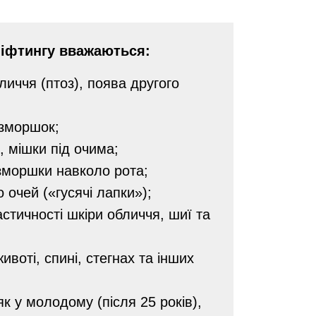
іфтингу вважаються:
бличчя (птоз), поява другого
 зморшок;
, мішки під очима;
 зморшки навколо рота;
 очей («гусячі лапки»);
стичності шкіри обличчя, шиї та
ивоті, спині, стегнах та інших
к у молодому (після 25 років),