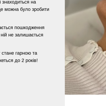
й знаходиться на
це можна було зробити
вається пошкодження
 ній не залишається
у стане гарною та
еться до 2 років!