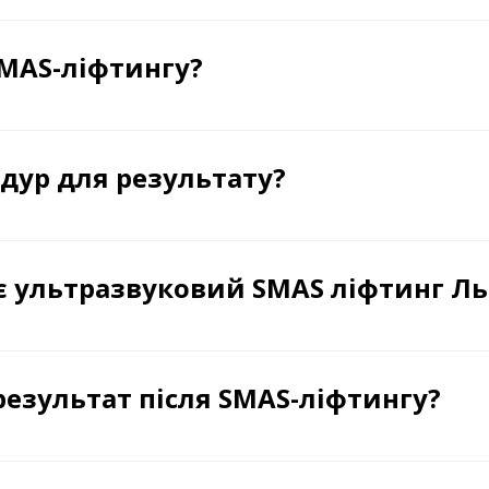
SMAS-ліфтингу?
едур для результату?
ає ультразвуковий SMAS ліфтинг Ль
результат після SMAS-ліфтингу?