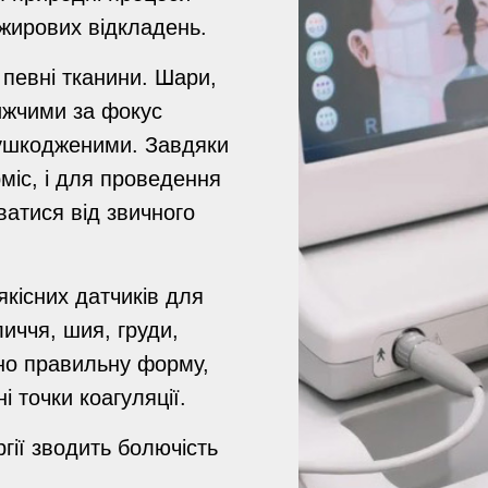
 жирових відкладень.
певні тканини. Шари,
ижчими за фокус
ушкодженими. Завдяки
міс, і для проведення
ватися від звичного
кісних датчиків для
иччя, шия, груди,
чно правильну форму,
 точки коагуляції.
гії зводить болючість