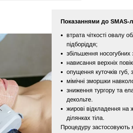
Показаннями до SMAS-л
втрата чіткості овалу о
підборіддя;
збільшення носогубних
нависання верхніх повік
опущення куточків губ,
мімічні зморшки навколо
зниження тургору та ела
декольте.
жирові відкладення на ж
ділянках тіла.
Процедуру застосовують я