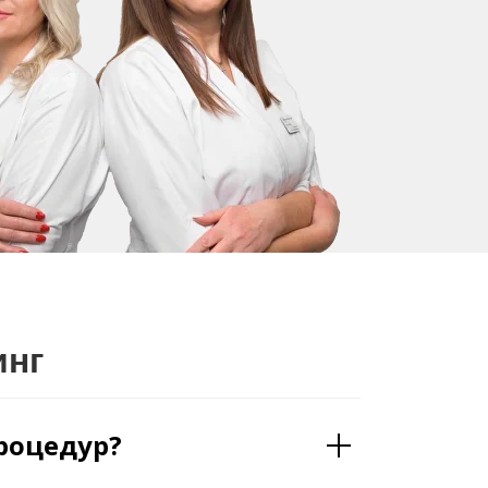
инг
процедур?