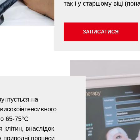
так і у старшому віці (пон
ЗАПИСАТИСЯ
рунтується на
 високоінтенсивного
до 65-75°С
 клітин, внаслідок
ся природні процеси