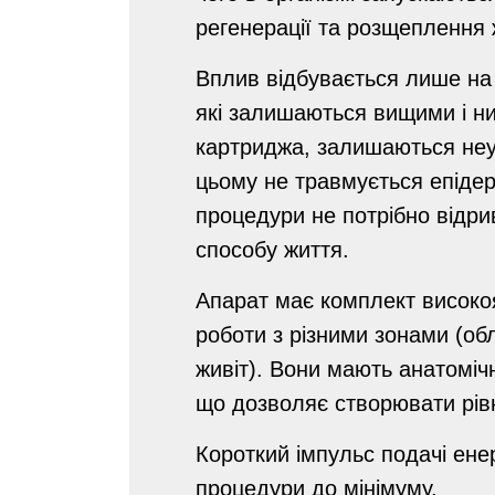
регенерації та розщеплення
Вплив відбувається лише на 
які залишаються вищими і н
картриджа, залишаються не
цьому не травмується епідер
процедури не потрібно відри
способу життя.
Апарат має комплект високоя
роботи з різними зонами (обл
живіт). Вони мають анатомі
що дозволяє створювати рівні
Короткий імпульс подачі енер
процедури до мінімуму.