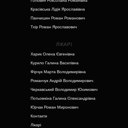
Головин Роксолана Романівна
Красівська Лідія Ярославівна
Панчишин Роман Романович
Тхір Роман Ярославович
ЛІКАРІ
Харик Олена Євгенівна
Курило Галина Василівна
Фірчук Марта Володимирівна
Романчук Андрій Володимирович
Черкавський Володимир Юхимович
Потьомкіна Галина Олександрівна
Юрчак Роман Миронович
Контакти
Лікарі