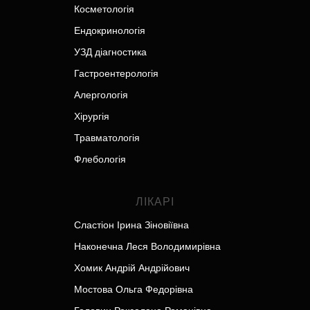
Косметологія
Ендокринологія
УЗД діагностика
Гастроентерологія
Алергологія
Хірургія
Травматологія
Флебологія
ЛІКАРІ
Сластіон Ірина Зіновіївна
Наконечна Леся Володимирівна
Хомик Андрій Андрійович
Мостова Ольга Федорівна