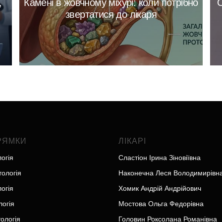
,
Камені в жовчному міхурі: коли потрібно
С
звертатися до лікаря
РЯМКИ
ЛІКАРІ
логія
Сластіон Ірина Зіновіївна
ологія
Наконечна Леся Володимирівн
огія
Хомик Андрій Андрійович
логія
Мостова Ольга Федорівна
ологія
Головин Роксолана Романівна