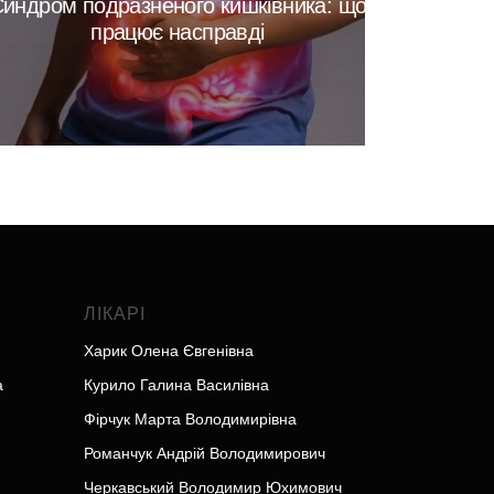
индром подразненого кишківника: що
працює насправді
ЛІКАРІ
Харик Олена Євгенівна
а
Курило Галина Василівна
Фірчук Марта Володимирівна
Романчук Андрій Володимирович
Черкавський Володимир Юхимович