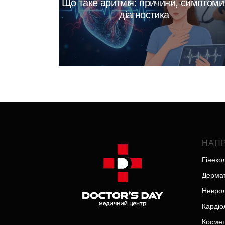
Що таке аритмія: причини, симптоми
діагностика
НАП
Гінеко
Дермат
Неврол
Кардіо
Космет