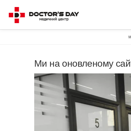
Перейти
до
вмісту
М
Ми на оновленому сай